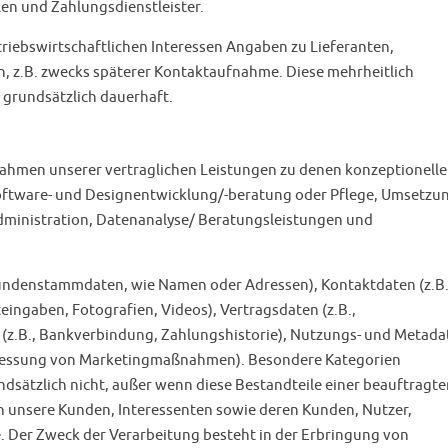
en und Zahlungsdienstleister.
triebswirtschaftlichen Interessen Angaben zu Lieferanten,
n, z.B. zwecks späterer Kontaktaufnahme. Diese mehrheitlich
grundsätzlich dauerhaft.
Rahmen unserer vertraglichen Leistungen zu denen konzeptionell
ftware- und Designentwicklung/-beratung oder Pflege, Umsetzu
ministration, Datenanalyse/ Beratungsleistungen und
Kundenstammdaten, wie Namen oder Adressen), Kontaktdaten (z.B.,
teingaben, Fotografien, Videos), Vertragsdaten (z.B.,
 (z.B., Bankverbindung, Zahlungshistorie), Nutzungs- und Metada
messung von Marketingmaßnahmen). Besondere Kategorien
sätzlich nicht, außer wenn diese Bestandteile einer beauftragte
n unsere Kunden, Interessenten sowie deren Kunden, Nutzer,
. Der Zweck der Verarbeitung besteht in der Erbringung von