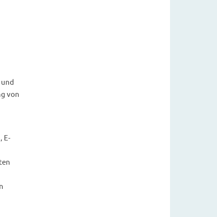
e und
ng von
 E-
ten
n