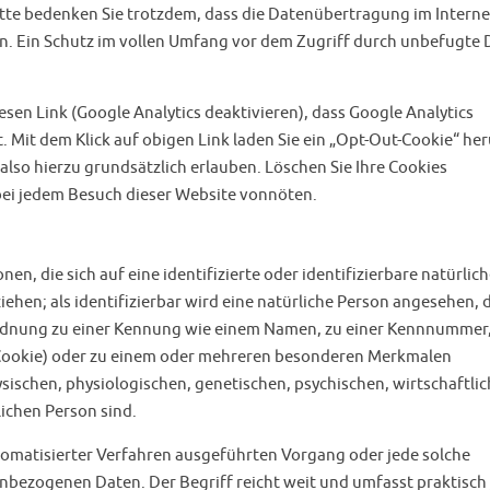
itte bedenken Sie trotzdem, dass die Datenübertragung im Interne
n. Ein Schutz im vollen Umfang vor dem Zugriff durch unbefugte D
iesen Link (Google Analytics deaktivieren), dass Google Analytics
. Mit dem Klick auf obigen Link laden Sie ein „Opt-Out-Cookie“ her
lso hierzu grundsätzlich erlauben. Löschen Sie Ihre Cookies
k bei jedem Besuch dieser Website vonnöten.
n, die sich auf eine identifizierte oder identifizierbare natürlic
ehen; als identifizierbar wird eine natürliche Person angesehen, 
uordnung zu einer Kennung wie einem Namen, zu einer Kennnummer,
 Cookie) oder zu einem oder mehreren besonderen Merkmalen
ysischen, physiologischen, genetischen, psychischen, wirtschaftlic
lichen Person sind.
utomatisierter Verfahren ausgeführten Vorgang oder jede solche
ezogenen Daten. Der Begriff reicht weit und umfasst praktisch